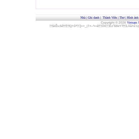
Nhà
|
Ghi danh
|
Thành Viên
|
Thơ
|
Hình ảnh
Copyright © 2026
Vietnam 
áfŽv‚ßêQ†ôª[»>_|7×–²»‹èÓ0Èz˜ß6kYTLñå¾Î