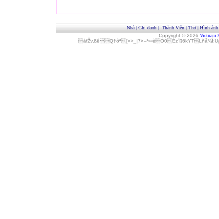
Nhà
|
Ghi danh
|
Thành Viên
|
Thơ
|
Hình ảnh
Copyright © 2026
Vietnam 
áfŽv‚ßêQ†ôª[»>_|7×–²»‹èÓ0Èz˜ß6kYTLñå¾Î