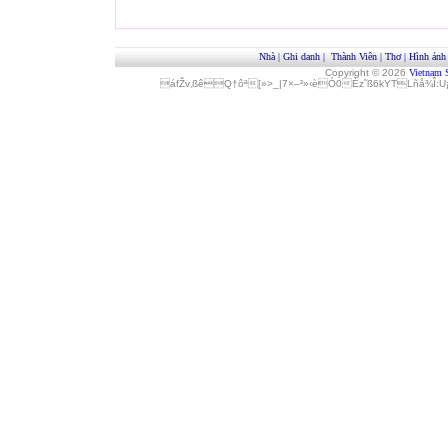
Nhà
|
Ghi danh
|
Thành Viên
|
Thơ
|
Hình ảnh
Copyright © 2026
Vietnam 
áfŽv‚ßêQ†ôª[»>_|7×–²»‹èÓ0Èz˜ß6kYTLñå¾Î