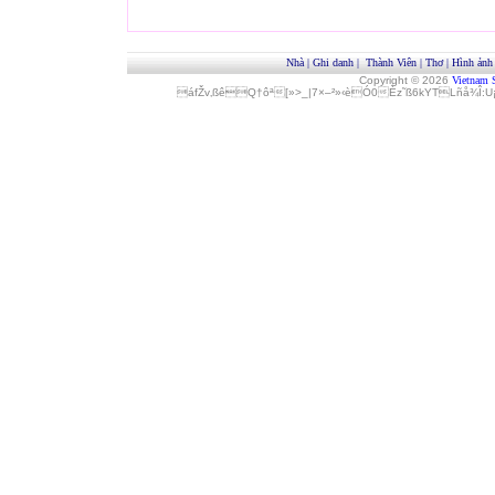
Nhà
|
Ghi danh
|
Thành Viên
|
Thơ
|
Hình ảnh
Copyright © 2026
Vietnam 
áfŽv‚ßêQ†ôª[»>_|7×–²»‹èÓ0Èz˜ß6kYTLñå¾Î