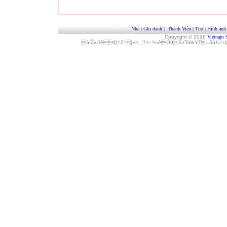
Nhà
|
Ghi danh
|
Thành Viên
|
Thơ
|
Hình ảnh
Copyright © 2026
Vietnam 
áfŽv‚ßêQ†ôª[»>_|7×–²»‹èÓ0Èz˜ß6kYTLñå¾Î