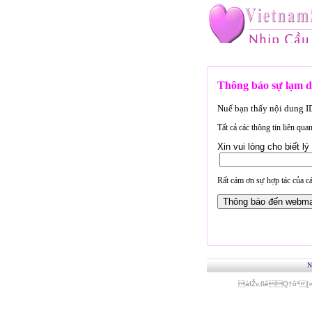
Thông báo sự lạm d
Nuế bạn thấy nội dung 
Tất cả các thông tin liên qu
Xin vui lòng cho biết 
Rất cám ơn sự hợp tác của cá
N
áfŽv‚ßêQ†ôª[