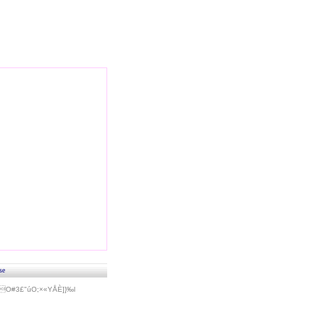
se
#3£"úO;×«Y­ÅÈ]}‰l