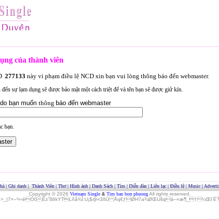
ụng của thành viên
ID
277133
này vi phạm điều lệ NCD xin bạn vui lòng thông báo đến webmaster.
an đến sự lạm dụng sẽ được bảo mật một cách triệt để và tên bạn sẽ được giử kín.
lý do bạn muốn
thông
báo đến webmaster
c bạn.
hà
|
Ghi danh
|
Thành Viên
|
Thơ
|
Hình ảnh
|
Danh Sách
|
Tìm
|
Diễn đàn
|
Liên lạc
|
Điều lệ
|
Music
|
Adverti
Copyright © 2026
Vietnam Single
&
Tim ban bon phuong
All rights reserved.
»>_|7×–²»‹èÓ0Èz˜ß6kYTLñå¾Î:U¡$@«žßÜ Åq€ƒØH7a¾ØŒUšqà–«æ¶_†¼Œl¨ËˆO