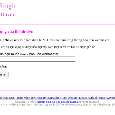
ụng của thành viên
ID
276170
này vi phạm điều lệ NCD xin bạn vui lòng thông báo đến webmaster.
an đến sự lạm dụng sẽ được bảo mật một cách triệt để và tên bạn sẽ được giử kín.
lý do bạn muốn
thông
báo đến webmaster
c bạn.
hà
|
Ghi danh
|
Thành Viên
|
Thơ
|
Hình ảnh
|
Danh Sách
|
Tìm
|
Diễn đàn
|
Liên lạc
|
Điều lệ
|
Music
|
Adverti
Copyright © 2026
Vietnam Single
&
Tim ban bon phuong
All rights reserved.
»>_|7×–²»‹èÓ0Èz˜ß6kYTLñå¾Î:U¡$@«žßÜ Åq€ƒØH7a¾ØŒUšqà–«æ¶_†¼Œl¨ËˆO