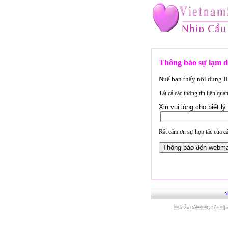
Thông báo sự lạm d
Nuế bạn thấy nội dung 
Tất cả các thông tin liên qu
Xin vui lòng cho biết 
Rất cám ơn sự hợp tác của cá
N
áfŽv‚ßêQ†ôª[