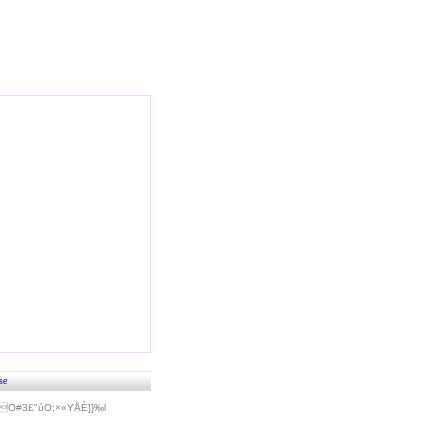
se
#3£"úO;×«Y­ÅÈ]}‰l