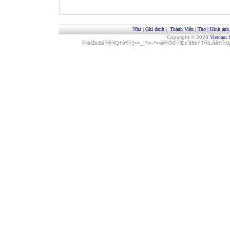
Nhà
|
Ghi danh
|
Thành Viên
|
Thơ
|
Hình ảnh
Copyright © 2026
Vietnam 
áfŽv‚ßêQ†ôª[»>_|7×–²»‹èÓ0Èz˜ß6kYTLñå¾Î