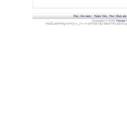
Nhà
|
Ghi danh
|
Thành Viên
|
Thơ
|
Hình ảnh
Copyright © 2026
Vietnam 
áfŽv‚ßêQ†ôª[»>_|7×–²»‹èÓ0Èz˜ß6kYTLñå¾Î