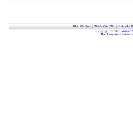
Nhà
|
Ghi danh
|
Thành Viên
|
Thơ
|
Hình ảnh
|
D
Copyright © 2026
Vietnam 
Hoc Tieng Anh
-
Submit W