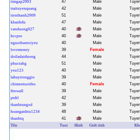
timgap2003
47
Male
Tuye
traituyenquang
42
Male
Tuye
tienthanh2009
51
Male
Tuye
khanhdu
47
Male
Tuye
vanduong027
40
Male
Tuye
hccpro
40
Male
Tuye
nguoibantoiyeu
40
Male
Tuye
lovemoney
39
Female
Tuye
doiladaiduong
44
Male
Tuye
phuctahg
51
Male
Tuye
yeu123
40
Male
Tuye
labaytronggio
39
Male
Tuye
chimentuoitho
40
Female
Tuye
firewall
39
Male
Tuye
ptdtl
42
Male
Tuye
thanhtungxd
39
Male
Tuye
hoanganhtu1234
48
Male
Tuye
thanhtq
41
Male
Tuye
Tên
Tuoi
Hình
Giới tính
Kh