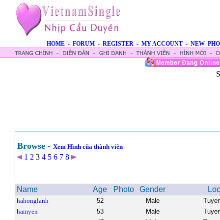
HOME
-
FORUM
-
REGISTER
-
MY ACCOUNT
-
NEW PHO
S
Browse -
Xem Hình cũa thành viên
1
2
3
4
5
6
7
8
Name
Age
Photo
Gender
Loc
hahonglanh
52
Male
Tuye
hamyen
53
Male
Tuye