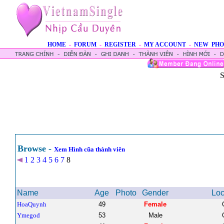
HOME
-
FORUM
-
REGISTER
-
MY ACCOUNT
-
NEW PHO
S
Browse -
Xem Hình cũa thành viên
1
2
3
4
5
6
7
8
Name
Age
Photo
Gender
Loc
HoaQuynh
49
Female
Ymegod
53
Male