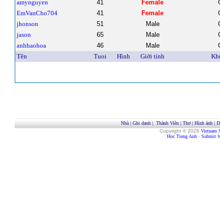
amynguyen
41
Female
EmVanCho704
41
Female
jhonson
51
Male
jason
65
Male
anhhaohoa
46
Male
Tên
Tuoi
Hình
Giới tính
Kh
Nhà
|
Ghi danh
|
Thành Viên
|
Thơ
|
Hình ảnh
|
D
Copyright © 2026
Vietnam 
Hoc Tieng Anh
-
Submit W