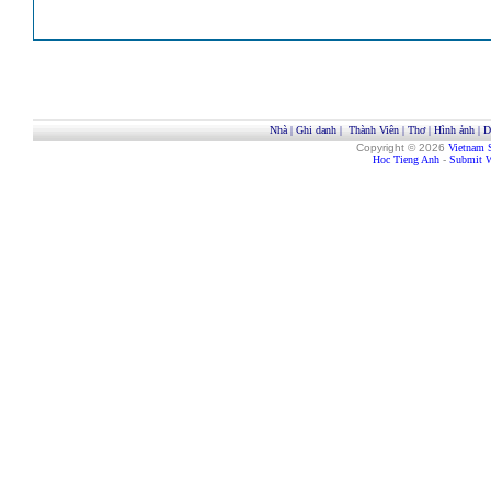
Nhà
|
Ghi danh
|
Thành Viên
|
Thơ
|
Hình ảnh
|
D
Copyright © 2026
Vietnam 
Hoc Tieng Anh
-
Submit W