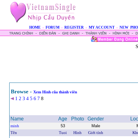
HOME
-
FORUM
-
REGISTER
-
MY ACCOUNT
-
NEW PHO
S
Browse -
Xem Hình cũa thành viên
1
2
3
4
5
6
7
8
Name
Age
Photo
Gender
Loc
minh
53
Male
Tên
Tuoi
Hình
Giới tính
Kh