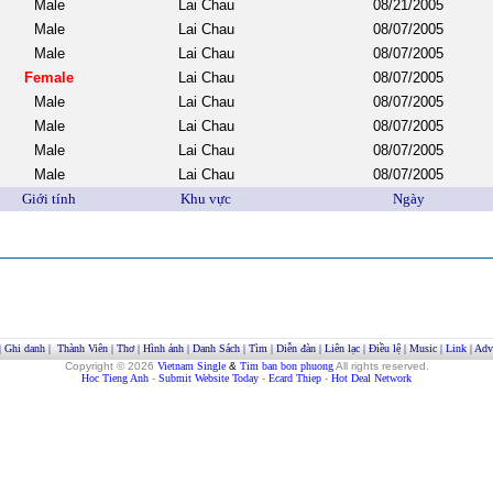
Male
Lai Chau
08/21/2005
Male
Lai Chau
08/07/2005
Male
Lai Chau
08/07/2005
Female
Lai Chau
08/07/2005
Male
Lai Chau
08/07/2005
Male
Lai Chau
08/07/2005
Male
Lai Chau
08/07/2005
Male
Lai Chau
08/07/2005
Giới tính
Khu vực
Ngày
|
Ghi danh
|
Thành Viên
|
Thơ
|
Hình ảnh
|
Danh Sách
|
Tìm
|
Diễn đàn
|
Liên lạc
|
Điều lệ
|
Music
|
Link
|
Adve
Copyright © 2026
Vietnam Single
&
Tim ban bon phuong
All rights reserved.
Hoc Tieng Anh
-
Submit Website Today
-
Ecard Thiep
-
Hot Deal Network