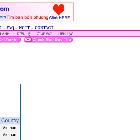
D
-
FAQ
-
NCTT
-
CONTACT
Country
Vietnam
Vietnam