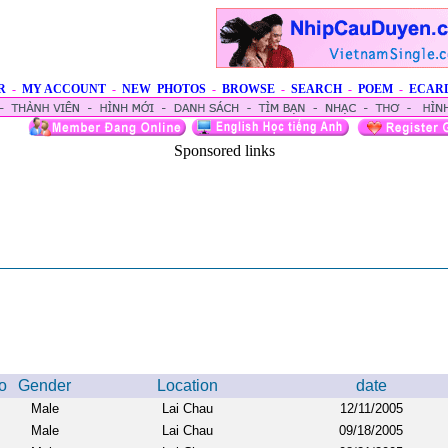
R
-
MY ACCOUNT
-
NEW PHOTOS
-
BROWSE
-
SEARCH
-
POEM
-
ECAR
Sponsored links
o
Gender
Location
date
Male
Lai Chau
12/11/2005
Male
Lai Chau
09/18/2005