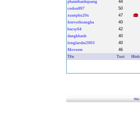
phamthanhquang
44
codon897
50
xuanphu20x
47
foreverhoangha
40
bacsy64
42
dangkhanh
40
longlaodai2003
40
Moveem
46
Tên
Tuoi
Hình
Nhà