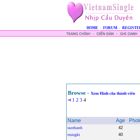
HOME
-
FORUM
-
REGISTE
Browse -
Xem Hình cũa thành viên
1
2
3
4
Name
Age
Phot
taothanh
42
trungkt
40