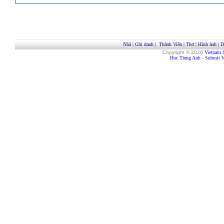
Nhà
|
Ghi danh
|
Thành Viên
|
Thơ
|
Hình ảnh
|
D
Copyright © 2026
Vietnam 
Hoc Tieng Anh
-
Submit W