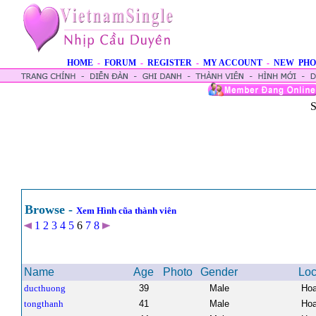
HOME
-
FORUM
-
REGISTER
-
MY ACCOUNT
-
NEW PHO
S
Browse -
Xem Hình cũa thành viên
1
2
3
4
5
6
7
8
Name
Age
Photo
Gender
Loc
ducthuong
39
Male
Hoa
tongthanh
41
Male
Hoa