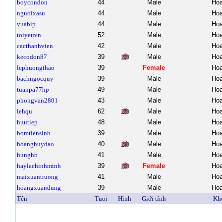
boycondon
44
Male
Hoa
nguoixasu
44
Male
Hoa
vuabip
44
Male
Hoa
toiyeuvn
52
Male
Hoa
cacthanhvien
42
Male
Hoa
kecodon87
39
Male
Hoa
lephuongthao
39
Female
Hoa
bachngocquy
39
Male
Hoa
tuanpa77hp
49
Male
Hoa
phongvan2801
43
Male
Hoa
lehqu
62
Male
Hoa
huutiep
48
Male
Hoa
bomtiensinh
39
Male
Hoa
hoanghuydao
40
Male
Hoa
hunghb
41
Male
Hoa
haylachinhminh
39
Female
Hoa
maixuantruong
41
Male
Hoa
hoangxuandung
39
Male
Hoa
Tên
Tuoi
Hình
Giới tính
Kh