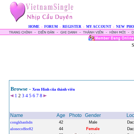
HOME
-
FORUM
-
REGISTER
-
MY ACCOUNT
-
NEW PHO
S
Browse -
Xem Hình cũa thành viên
1
2
3
4
5
6
7
8
Name
Age
Photo
Gender
Loc
congkhanhdn
42
Male
Dac
alonecoffee82
44
Female
Dac