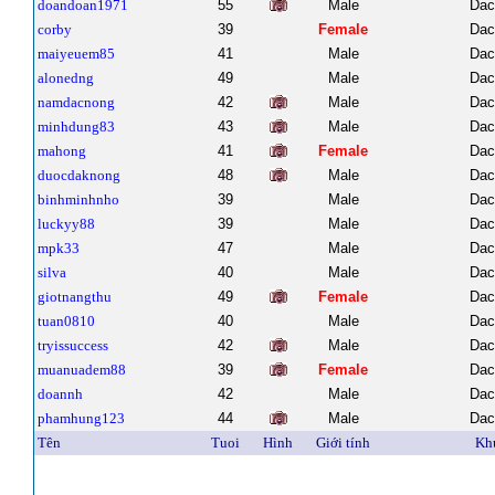
doandoan1971
55
Male
Dac
corby
39
Female
Dac
maiyeuem85
41
Male
Dac
alonedng
49
Male
Dac
namdacnong
42
Male
Dac
minhdung83
43
Male
Dac
mahong
41
Female
Dac
duocdaknong
48
Male
Dac
binhminhnho
39
Male
Dac
luckyy88
39
Male
Dac
mpk33
47
Male
Dac
silva
40
Male
Dac
giotnangthu
49
Female
Dac
tuan0810
40
Male
Dac
tryissuccess
42
Male
Dac
muanuadem88
39
Female
Dac
doannh
42
Male
Dac
phamhung123
44
Male
Dac
Tên
Tuoi
Hình
Giới tính
Kh