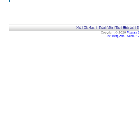
Nhà
|
Ghi danh
|
Thành Viên
|
Thơ
|
Hình ảnh
|
D
Copyright © 2026
Vietnam 
Hoc Tieng Anh
-
Submit W