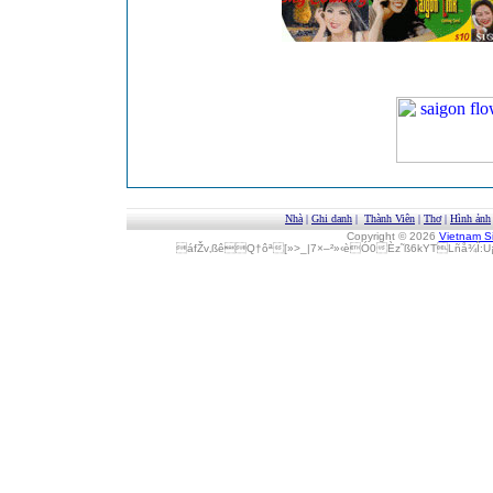
Nhà
|
Ghi danh
|
Thành Viên
|
Thơ
|
Hình ảnh
Copyright © 2026
Vietnam S
áfŽv‚ßêQ†ôª[»>_|7×–²»‹èÓ0Èz˜ß6kYTLñå¾Î